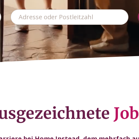
usgezeichnete
Job
Karriere bei Home Instead, dem mehrfach a