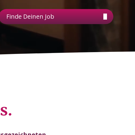
Finde Deinen Job
s.
usgezeichneten