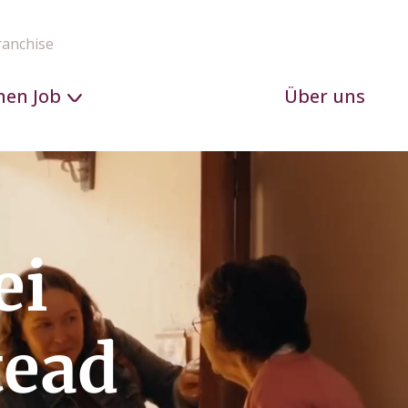
ranchise
nen Job
Über uns
ei
tead