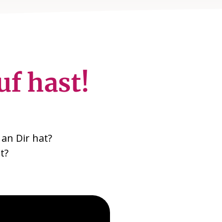
uf hast!
an Dir hat?
t?