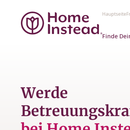
Hauptseite
F
Finde Dei
Werde
Betreuungskra
bei Home Inst