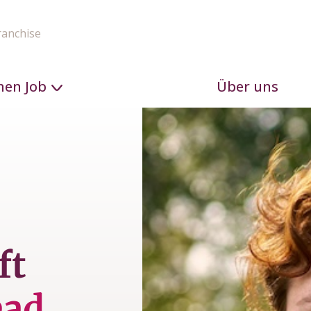
ranchise
nen Job
Über uns
ft
ead