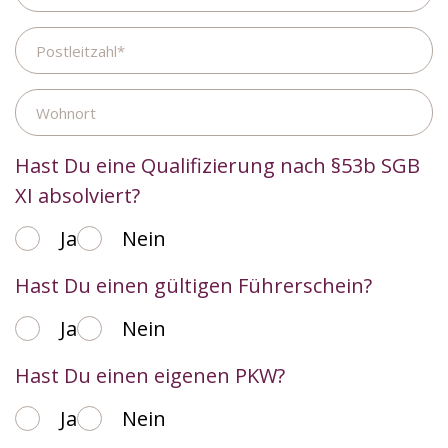
Adresse
Postleitzahl
Wohnort
Hast Du eine Qualifizierung nach §53b SGB
XI absolviert?
Ja
Nein
Hast Du einen gültigen Führerschein?
Ja
Nein
Hast Du einen eigenen PKW?
Ja
Nein