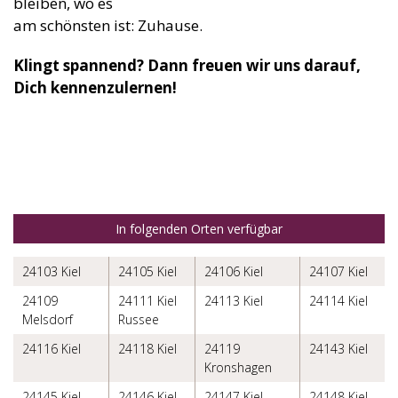
bleiben, wo es
am schönsten ist: Zuhause.
Klingt spannend? Dann freuen wir uns darauf,
Dich kennenzulernen!
In folgenden Orten verfügbar
24103 Kiel
24105 Kiel
24106 Kiel
24107 Kiel
24109
24111 Kiel
24113 Kiel
24114 Kiel
Melsdorf
Russee
24116 Kiel
24118 Kiel
24119
24143 Kiel
Kronshagen
24145 Kiel
24146 Kiel
24147 Kiel
24148 Kiel