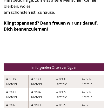
Hilfsbedürftige, zumeist ältere Menschen können
bleiben, wo es
am schönsten ist: Zuhause.
Klingt spannend? Dann freuen wir uns darauf,
Dich kennenzulernen!
In folgenden Orten verfügbar
47798
47799
47800
47802
Krefeld
Krefeld
Krefeld
Krefeld
47803
47804
47805
47807
Krefeld
Krefeld
Krefeld
Krefeld
47807
47809
47829
47839