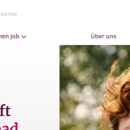
ranchise
nen Job
Über uns
ft
ead