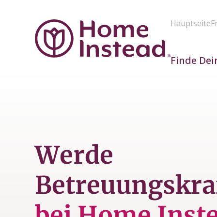
Hauptseite
F
Finde Dei
Werde
Betreuungskra
bei Home Inst