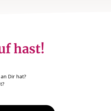
uf hast!
an Dir hat?
t?