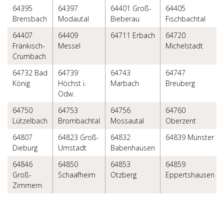
64395
64397
64401 Groß-
64405
Brensbach
Modautal
Bieberau
Fischbachtal
64407
64409
64711 Erbach
64720
Fränkisch-
Messel
Michelstadt
Crumbach
64732 Bad
64739
64743
64747
König
Höchst i.
Marbach
Breuberg
Odw.
64750
64753
64756
64760
Lützelbach
Brombachtal
Mossautal
Oberzent
64807
64823 Groß-
64832
64839 Münster
Dieburg
Umstadt
Babenhausen
64846
64850
64853
64859
Groß-
Schaafheim
Otzberg
Eppertshausen
Zimmern