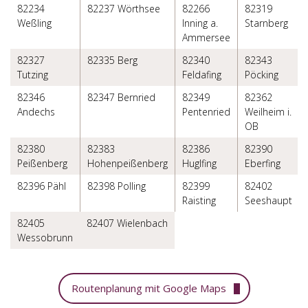
82234
82237 Wörthsee
82266
82319
Weßling
Inning a.
Starnberg
Ammersee
82327
82335 Berg
82340
82343
Tutzing
Feldafing
Pöcking
82346
82347 Bernried
82349
82362
Andechs
Pentenried
Weilheim i.
OB
82380
82383
82386
82390
Peißenberg
Hohenpeißenberg
Huglfing
Eberfing
82396 Pähl
82398 Polling
82399
82402
Raisting
Seeshaupt
82405
82407 Wielenbach
Wessobrunn
Routenplanung mit Google Maps