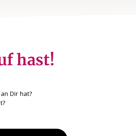
uf hast!
an Dir hat?
t?