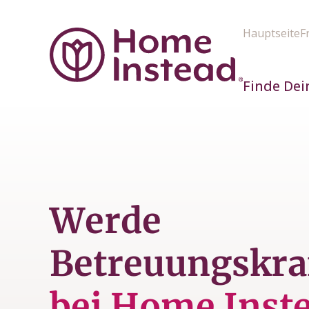
Hauptseite
F
Finde Dei
Werde
Betreuungskra
bei Home Inst