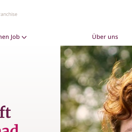
ranchise
nen Job
Über uns
ft
ead