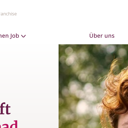
ranchise
nen Job
Über uns
ft
ead