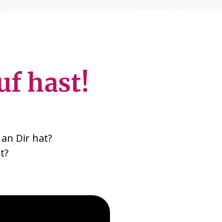
uf hast!
an Dir hat?
t?