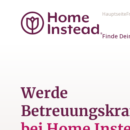
Hauptseite
F
Finde Dei
Werde
Betreuungskra
bei Home Inst