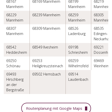
68167
68169 Mannheim
68199
68219
Mannheim
Mannheim
Mannheim
68229
68239 Mannheim
68259
68305
Mannheim
Mannheim
Mannheim
68307
68309 Mannheim
68526
68535
Mannheim
Ladenburg
Edingen-
Neckarhau
68542
68549 Ilvesheim
69198
69221
Heddesheim
Schriesheim
Dossenhei
69250
69253
69259
69469
Schönau
Heiligkreuzsteinach
Wilhelmsfeld
Weinheim
69493
69502 Hemsbach
69514
Hirschberg
Laudenbach
an der
Bergstraße
Routenplanung mit Google Maps