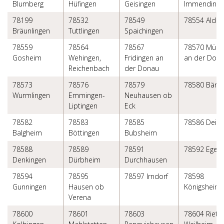
Blumberg
Hüfingen
Geisingen
Immendinge
78199
78532
78549
78554 Aldin
Bräunlingen
Tuttlingen
Spaichingen
78559
78564
78567
78570 Mühl
Gosheim
Wehingen,
Fridingen an
an der Don
Reichenbach
der Donau
78573
78576
78579
78580 Bären
Wurmlingen
Emmingen-
Neuhausen ob
Liptingen
Eck
78582
78583
78585
78586 Deili
Balgheim
Böttingen
Bubsheim
78588
78589
78591
78592 Eges
Denkingen
Dürbheim
Durchhausen
78594
78595
78597 Irndorf
78598
Gunningen
Hausen ob
Königsheim
Verena
78600
78601
78603
78604 Rieth