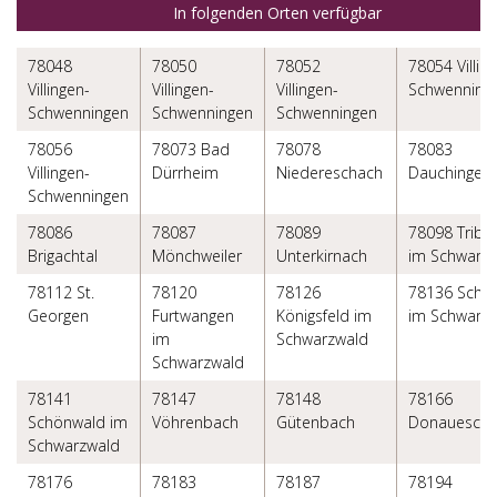
In folgenden Orten verfügbar
78048
78050
78052
78054 Villin
Villingen-
Villingen-
Villingen-
Schwenning
Schwenningen
Schwenningen
Schwenningen
78056
78073 Bad
78078
78083
Villingen-
Dürrheim
Niedereschach
Dauchingen
Schwenningen
78086
78087
78089
78098 Tribe
Brigachtal
Mönchweiler
Unterkirnach
im Schwarz
78112 St.
78120
78126
78136 Scho
Georgen
Furtwangen
Königsfeld im
im Schwarz
im
Schwarzwald
Schwarzwald
78141
78147
78148
78166
Schönwald im
Vöhrenbach
Gütenbach
Donaueschi
Schwarzwald
78176
78183
78187
78194