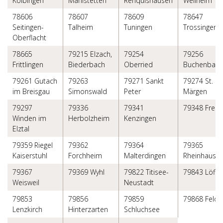
Kolbingen
Mahlstetten
Renquishausen
Weilheim
78606
78607
78609
78647
Seitingen-
Talheim
Tuningen
Trossingen
Oberflacht
78665
79215 Elzach,
79254
79256
Frittlingen
Biederbach
Oberried
Buchenbach
79261 Gutach
79263
79271 Sankt
79274 St.
im Breisgau
Simonswald
Peter
Märgen
79297
79336
79341
79348 Freia
Winden im
Herbolzheim
Kenzingen
Elztal
79359 Riegel
79362
79364
79365
Kaiserstuhl
Forchheim
Malterdingen
Rheinhause
79367
79369 Wyhl
79822 Titisee-
79843 Löffi
Weisweil
Neustadt
79853
79856
79859
79868 Feldb
Lenzkirch
Hinterzarten
Schluchsee