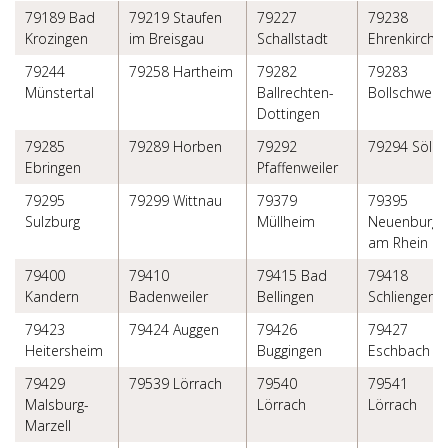
79189 Bad
79219 Staufen
79227
79238
Krozingen
im Breisgau
Schallstadt
Ehrenkirche
79244
79258 Hartheim
79282
79283
Münstertal
Ballrechten-
Bollschweil
Dottingen
79285
79289 Horben
79292
79294 Söld
Ebringen
Pfaffenweiler
79295
79299 Wittnau
79379
79395
Sulzburg
Müllheim
Neuenburg
am Rhein
79400
79410
79415 Bad
79418
Kandern
Badenweiler
Bellingen
Schliengen
79423
79424 Auggen
79426
79427
Heitersheim
Buggingen
Eschbach
79429
79539 Lörrach
79540
79541
Malsburg-
Lörrach
Lörrach
Marzell