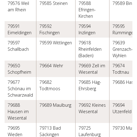
79576 Weil
79585 Steinen
79588
79589 Binze
am Rhein
Efringen-
Kirchen
79591
79592
79594
79595
Eimeldingen
Fischingen
Inzlingen
Rümmingen
79597
79599 Wittlingen
79618
79639
Schallbach
Rheinfelden
Grenzach-
(Baden)
Wyhlen
79650
79664 Wehr
79669 Zell im
79674
Schopfheim
Wiesental
Todtnau
79677
79682
79685 Häg-
79686 Hasel
Schönau im
Todtmoos
Ehrsberg
Schwarzwald
79688
79689 Maulburg
79692 Kleines
79694
Hausen im
Wiesental
Utzenfeld
Wiesental
79695
79713 Bad
79725
79730 Murg
Wieden
Säckingen
Laufenburg