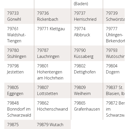
(Baden)
79733
79736
79737
79739
Görwihl
Rickenbach
Herrischried
Schwörstad
79761
79771 Klettgau
79774
79777
Waldshut-
Albbruck
Ühlingen-
Tiengen
Birkendorf
79780
79787
79790
79793
Stühlingen
Lauchringen
Küssaberg
Wutösching
79798
79801
79802
79804
Jestetten
Hohentengen
Dettighofen
Dogern
am Hochrhein
79805
79807
79809
79837 St.
Eggingen
Lottstetten
Weilheim
Blasien, Iba
79848
79862
79865
79872 Bern
Bonndorf im
Höchenschwand
Grafenhausen
im
Schwarzwald
Schwarzwal
79875
79879 Wutach